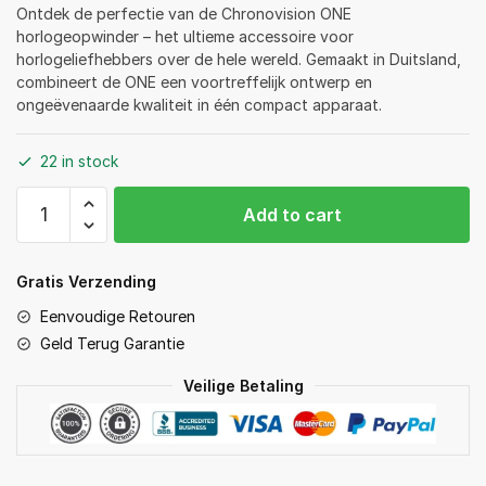
Ontdek de perfectie van de Chronovision ONE
horlogeopwinder – het ultieme accessoire voor
horlogeliefhebbers over de hele wereld. Gemaakt in Duitsland,
combineert de ONE een voortreffelijk ontwerp en
ongeëvenaarde kwaliteit in één compact apparaat.
22 in stock
Automatische
Add to cart
Horlogeopwinder
Chronovision
One
Gratis Verzending
-
Eenvoudige Retouren
Mat
Geld Terug Garantie
Chroom
Mat
Veilige Betaling
Eiken
Satijn
quantity