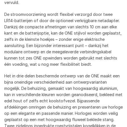
vervuld.
De stroomvoorziening wordt flexibel verzorgd door twee
LR14-batterijen of door de optioneel verkrijgbare netadapter.
Dankzij de compacte afmetingen van slechts 10 cm aan elke
kant en de batterijoptie, kan de ONE stijlvol worden geplaatst,
zelfs in de kleinste hoekjes – zonder enige elektrische
aansluiting. Een bijzonder interessant punt – dankzij het
modulaire ontwerp en de meegeleverde verbindingskabel
kunnen tot zes ONE opwinders worden gebruikt met slechts
één voeding, wat u nog meer flexibiliteit biedt.
Het in drie delen beschermde ontwerp van de ONE maakt een
bijna oneindige verscheidenheid aan ontwerpvarianten
mogelijk. De behuizing, gemaakt van hoogwaardig aluminium,
kan in verschillende kleuren worden geanodiseerd, bekleed met
edel hout of zelfs echt koolstofvezel. Bijpassende
afdekkingen omringen de behuizing en presenteren uw horloge
op een elegante en passende manier. Horloges worden veilig
geplaatst op een met hoogwaardig fluweel beklede stang.
Twee zijdelings ingedrukte roestvrijstalen kogelklikken in de