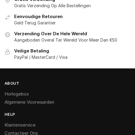
Gratis Verzending Op Alle Bestellingen
Eenvoudige Retouren
Geld Terug Garantier
Verzending Over De Hele Wereld
Aangeboden Overal Ter Wereld Voor Meer Dan €50
Veilige Betaling
PayPal / MasterCard / Visa
ABOUT
Horlogebox
Algemene Voorwaarden
HELP
Klantenservice
Contacteer Ons