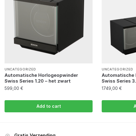
UNCATEGORIZED
UNCATEGORIZED
Automatische Horlogeopwinder
Automatische 
Swiss Series 1.20 – het zwart
Swiss Series 3
599,00
€
1749,00
€
Add to cart
A
Gratis Verzending