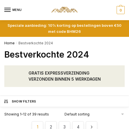
Skip
Skip
to
to
MENU
0
navigation
content
Speciale aanbieding: 10% korting op bestellingen boven €50
met code BHM26
Home
Bestverkochte 2024
/
Bestverkochte 2024
GRATIS EXPRESSVERZENDING
VERZONDEN BINNEN 5 WERKDAGEN
SHOW FILTERS
Showing 1–12 of 39 results
1
2
3
4