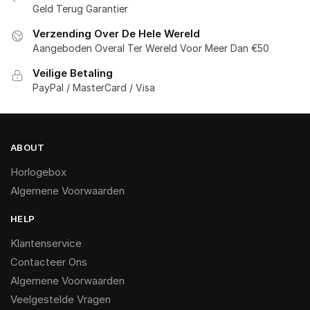
Geld Terug Garantier
Verzending Over De Hele Wereld
Aangeboden Overal Ter Wereld Voor Meer Dan €50
Veilige Betaling
PayPal / MasterCard / Visa
ABOUT
Horlogebox
Algemene Voorwaarden
HELP
Klantenservice
Contacteer Ons
Algemene Voorwaarden
Veelgestelde Vragen