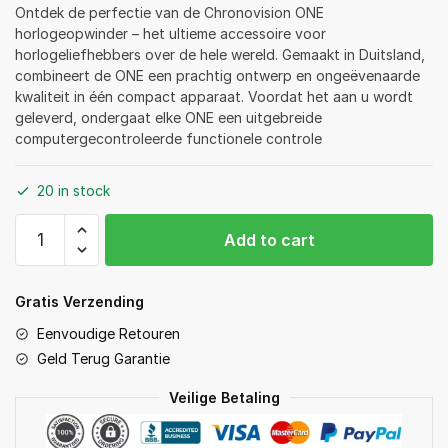
Ontdek de perfectie van de Chronovision ONE
horlogeopwinder – het ultieme accessoire voor
horlogeliefhebbers over de hele wereld. Gemaakt in Duitsland,
combineert de ONE een prachtig ontwerp en ongeëvenaarde
kwaliteit in één compact apparaat. Voordat het aan u wordt
geleverd, ondergaat elke ONE een uitgebreide
computergecontroleerde functionele controle
20 in stock
Automatische
Add to cart
Horlogeopwinder
Chronovision
One
Gratis Verzending
-
Eenvoudige Retouren
Mat
Geld Terug Garantie
Chroom
Lak
Veilige Betaling
Carbon
quantity