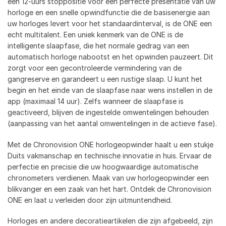
een 12-uurs stoppositie voor een perfecte presentatie van uw
horloge en een snelle opwindfunctie die de basisenergie aan
uw horloges levert voor het standaardinterval, is de ONE een
echt multitalent. Een uniek kenmerk van de ONE is de
intelligente slaapfase, die het normale gedrag van een
automatisch horloge nabootst en het opwinden pauzeert. Dit
zorgt voor een gecontroleerde vermindering van de
gangreserve en garandeert u een rustige slaap. U kunt het
begin en het einde van de slaapfase naar wens instellen in de
app (maximaal 14 uur). Zelfs wanneer de slaapfase is
geactiveerd, blijven de ingestelde omwentelingen behouden
(aanpassing van het aantal omwentelingen in de actieve fase).
Met de Chronovision ONE horlogeopwinder haalt u een stukje
Duits vakmanschap en technische innovatie in huis. Ervaar de
perfectie en precisie die uw hoogwaardige automatische
chronometers verdienen. Maak van uw horlogeopwinder een
blikvanger en een zaak van het hart. Ontdek de Chronovision
ONE en laat u verleiden door zijn uitmuntendheid.
Horloges en andere decoratieartikelen die zijn afgebeeld, zijn