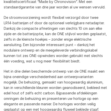
kwaliteitscertificaat “Made by Chronovision”. Met een
standaardgarantie van drie jaar worden al uw wensen vervuld.
De stroomvoorziening wordt flexibel verzorgd door twee
LR14-batterijen of door de optioneel verkrijgbare netadapter.
Dankzij de compacte afmetingen van slechts 10 cm aan elke
zijde en de batterijoptie, kan de ONE stijlvol worden geplaatst,
zelfs in de kleinste hoekjes – zonder enige elektrische
aansluiting. Een bijzonder interessant punt – dankzij het
modulaire ontwerp en de meegeleverde verbindingskabel
kunnen tot zes ONE-opwinders worden gebruikt met slechts
één voeding, wat u nog meer flexibiliteit biedt.
Het in drie delen beschermde ontwerp van de ONE maakt een
bijna oneindige verscheidenheid aan ontwerpvarianten
mogelijk. De behuizing, gemaakt van hoogwaardig aluminium,
kan in verschillende kleuren worden geanodiseerd, bekleed met
edel hout of zelfs echt carbon. Bijpassende afdekkingen
omringen de behuizing en presenteren uw horloge op een
elegante en passende manier. De horloges worden veilig
geplaatst op een met hoogwaardig fluweel beklede staaf.