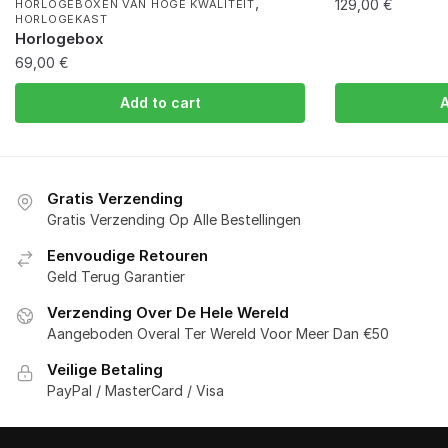
,
129,00
€
HORLOGEBOXEN VAN HOGE KWALITEIT
HORLOGEKAST
Horlogebox
69,00
€
Add to cart
A
Gratis Verzending
Gratis Verzending Op Alle Bestellingen
Eenvoudige Retouren
Geld Terug Garantier
Verzending Over De Hele Wereld
Aangeboden Overal Ter Wereld Voor Meer Dan €50
Veilige Betaling
PayPal / MasterCard / Visa