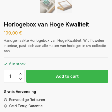
Horlogebox van Hoge Kwaliteit
199,00
€
Handgemaakte Horlogebox van Hoge Kwaliteit. Wit fluwelen
interieur, past zich aan alle maten van horloges in uw collectie
aan.
6 in stock
Horlogebox
Add to cart
van
Hoge
Kwaliteit
Gratis Verzending
quantity
Eenvoudige Retouren
Geld Terug Garantie