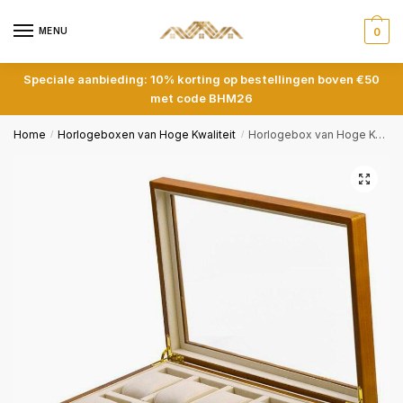
Skip
Skip
to
to
MENU
0
navigation
content
Speciale aanbieding: 10% korting op bestellingen boven €50
met code BHM26
Home
Horlogeboxen van Hoge Kwaliteit
Horlogebox van Hoge Kwaliteit
/
/